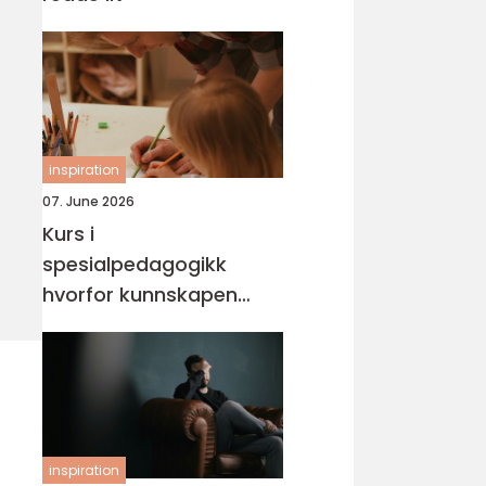
inspiration
07. June 2026
Kurs i
spesialpedagogikk
hvorfor kunnskapen
trengs mer enn noen
gang
inspiration