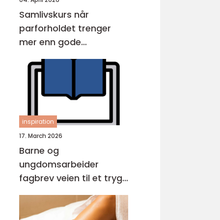
Samlivskurs når
parforholdet trenger
mer enn gode
intensjoner
inspiration
17. March 2026
Barne og
ungdomsarbeider
fagbrev veien til et trygt
og viktig yrke