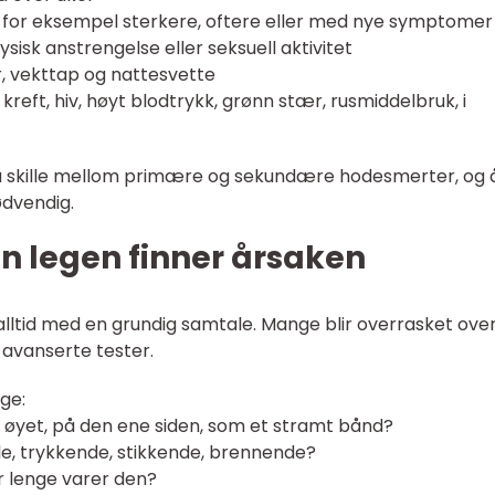
ne for eksempel sterkere, oftere eller med nye symptomer
ysisk anstrengelse eller seksuell aktivitet
, vekttap og nattesvette
eft, hiv, høyt blodtrykk, grønn stær, rusmiddelbruk, i
n å skille mellom primære og sekundære hodesmerter, og 
ødvendig.
n legen finner årsaken
alltid med en grundig samtale. Mange blir overrasket ove
 avanserte tester.
ge:
k øyet, på den ene siden, som et stramt bånd?
e, trykkende, stikkende, brennende?
r lenge varer den?