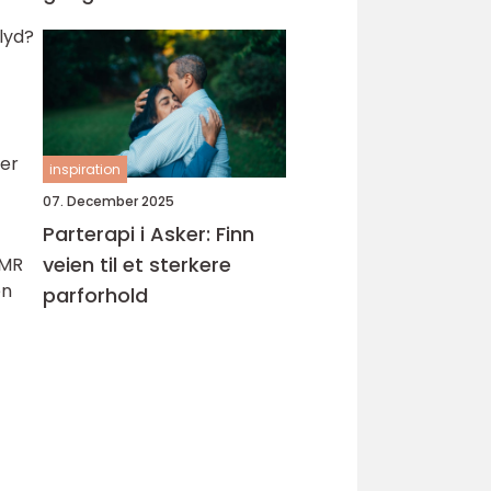
 lyd?
ker
inspiration
07. December 2025
Parterapi i Asker: Finn
veien til et sterkere
 MR
en
parforhold