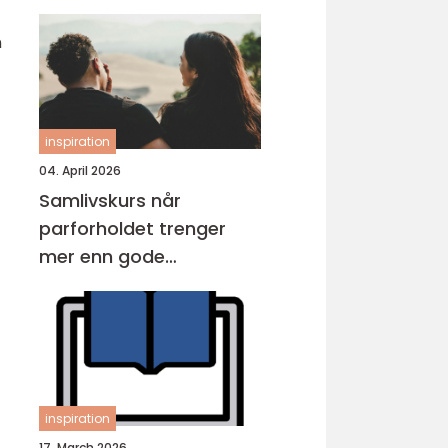
n
inspiration
04. April 2026
Samlivskurs når
parforholdet trenger
mer enn gode
intensjoner
inspiration
17. March 2026