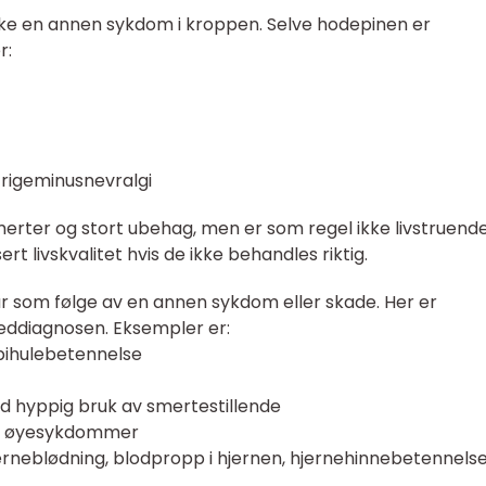
ke en annen sykdom i kroppen. Selve hodepinen er
r:
igeminusnevralgi
merter og stort ubehag, men er som regel ikke livstruende
ert livskvalitet hvis de ikke behandles riktig.
som følge av en annen sykdom eller skade. Her er
eddiagnosen. Eksempler er:
 bihulebetennelse
 hyppig bruk av smertestillende
er øyesykdommer
jerneblødning, blodpropp i hjernen, hjernehinnebetennels