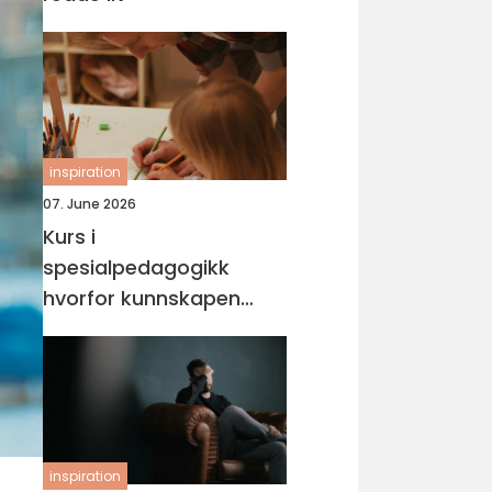
inspiration
07. June 2026
Kurs i
spesialpedagogikk
hvorfor kunnskapen
trengs mer enn noen
gang
inspiration