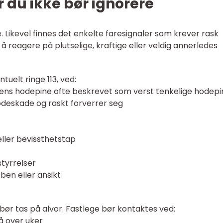
du ikke bør ignorere
. Likevel finnes det enkelte faresignaler som krever rask
å reagere på plutselige, kraftige eller veldig annerledes
uelt ringe 113, ved:
ntens hodepine ofte beskrevet som verst tenkelige hodepi
deskade og raskt forverrer seg
eller bevissthetstap
styrrelser
en eller ansikt
ør tas på alvor. Fastlege bør kontaktes ved:
å over uker