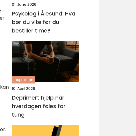
01. June 2026
r
Psykolog i Ålesund: Hva
er
bør du vite før du
bestiller time?
inspiration
 kan
10. April 2026
Deprimert hjelp når
hverdagen føles for
tung
er.