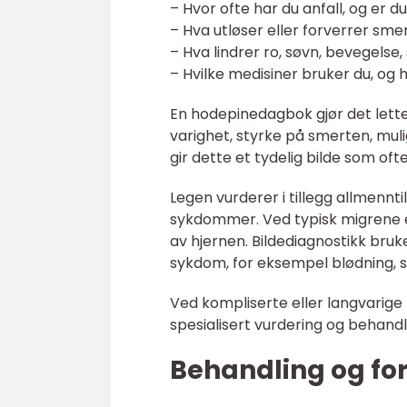
– Hvor ofte har du anfall, og er
– Hva utløser eller forverrer smer
– Hva lindrer ro, søvn, bevegelse
– Hvilke medisiner bruker du, og 
En hodepinedagbok gjør det lette
varighet, styrke på smerten, mul
gir dette et tydelig bilde som o
Legen vurderer i tillegg allmennt
sykdommer. Ved typisk migrene e
av hjernen. Bildediagnostikk bru
sykdom, for eksempel blødning, sv
Ved kompliserte eller langvarige 
spesialisert vurdering og behandl
Behandling og fo