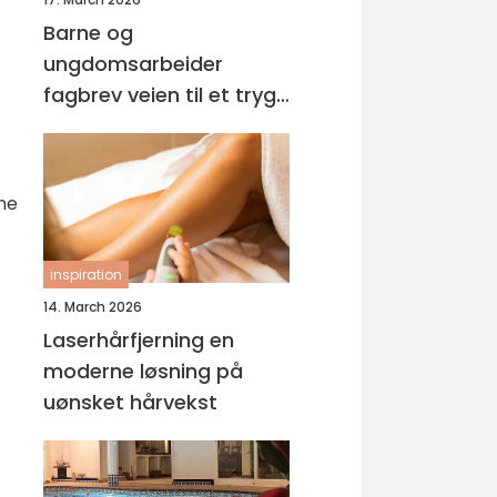
Barne og
ungdomsarbeider
fagbrev veien til et trygt
og viktig yrke
ne
inspiration
14. March 2026
Laserhårfjerning en
moderne løsning på
uønsket hårvekst