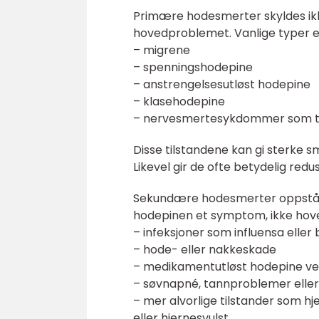
Primære hodesmerter skyldes ik
hovedproblemet. Vanlige typer e
– migrene
– spenningshodepine
– anstrengelsesutløst hodepine
– klasehodepine
– nervesmertesykdommer som tr
Disse tilstandene kan gi sterke s
Likevel gir de ofte betydelig redus
Sekundære hodesmerter oppstår 
hodepinen et symptom, ikke hov
– infeksjoner som influensa eller
– hode- eller nakkeskade
– medikamentutløst hodepine ved
– søvnapné, tannproblemer ell
– mer alvorlige tilstander som h
eller hjernesvulst