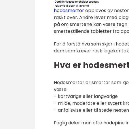
hodesmerter
oppleves av nesten 
raskt over. Andre lever med plage
på om smertene kan være tegn på
smertestillende tabletter fra ap
For å forstå hva som skjer i hodet
dem som krever rask legekontakt
Hva er hodesmerte
Hodesmerter er smerter som kjenn
være:
– kortvarige eller langvarige
– milde, moderate eller svært kr
– anfallsvise eller til stede neste
Faglig deler man ofte hodepine 