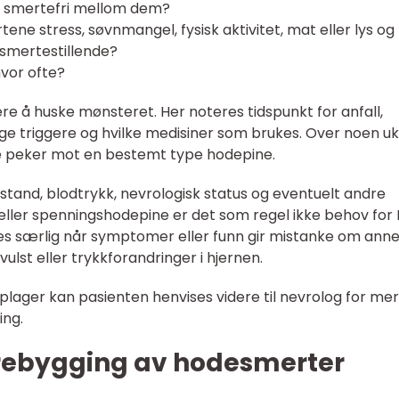
 du smertefri mellom dem?
tene stress, søvnmangel, fysisk aktivitet, mat eller lys og
, smertestillende?
hvor ofte?
re å huske mønsteret. Her noteres tidspunkt for anfall,
ige triggere og hvilke medisiner som brukes. Over noen u
fte peker mot en bestemt type hodepine.
ilstand, blodtrykk, nevrologisk status og eventuelt andre
ller spenningshodepine er det som regel ikke behov for
kes særlig når symptomer eller funn gir mistanke om ann
ulst eller trykkforandringer i hjernen.
plager kan pasienten henvises videre til nevrolog for mer
ing.
rebygging av hodesmerter