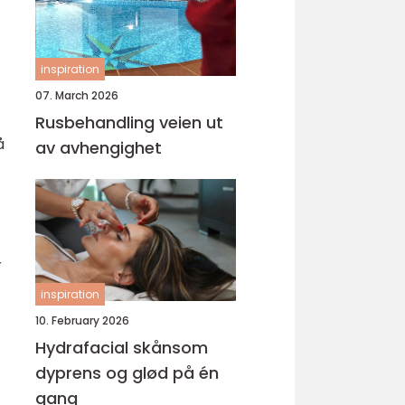
inspiration
07. March 2026
Rusbehandling veien ut
å
av avhengighet
r
inspiration
10. February 2026
Hydrafacial skånsom
dyprens og glød på én
gang