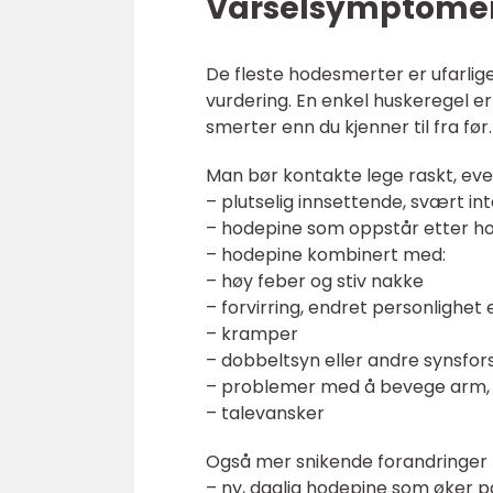
Varselsymptomer 
De fleste hodesmerter er ufarlige
vurdering. En enkel huskeregel er 
smerter enn du kjenner til fra før.
Man bør kontakte lege raskt, event
– plutselig innsettende, svært i
– hodepine som oppstår etter ho
– hodepine kombinert med:
– høy feber og stiv nakke
– forvirring, endret personlighet 
– kramper
– dobbeltsyn eller andre synsfor
– problemer med å bevege arm, b
– talevansker
Også mer snikende forandringer b
– ny, daglig hodepine som øker p