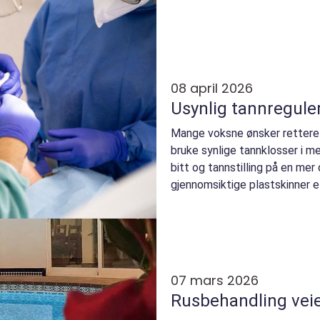
08 april 2026
Usynlig tannregule
Mange voksne ønsker rettere 
bruke synlige tannklosser i met
bitt og tannstilling på en me
gjennomsiktige plastskinner el
av tennen...
07 mars 2026
Rusbe