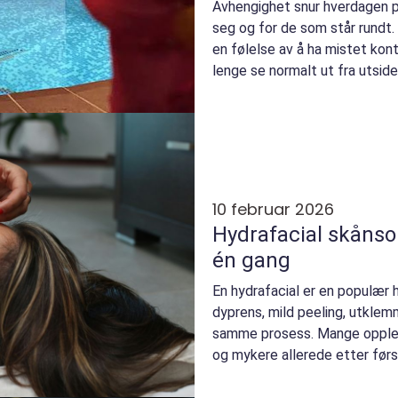
Avhengighet snur hverdagen p
seg og for de som står rundt
en følelse av å ha mistet kont
lenge se normalt ut fra utside
familieliv sk...
10 februar 2026
Hydrafacial skånsom dyprens og glød på
én gang
En hydrafacial er en populær
dyprens, mild peeling, utklemm
samme prosess. Mange opplever
og mykere allerede etter før
utviklet for...