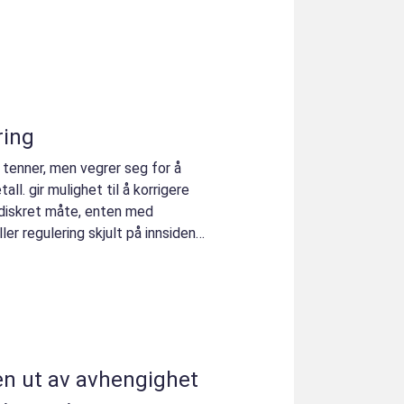
ring
tenner, men vegrer seg for å
all. gir mulighet til å korrigere
r diskret måte, enten med
ler regulering skjult på innsiden
handling veien ut av avhengighet