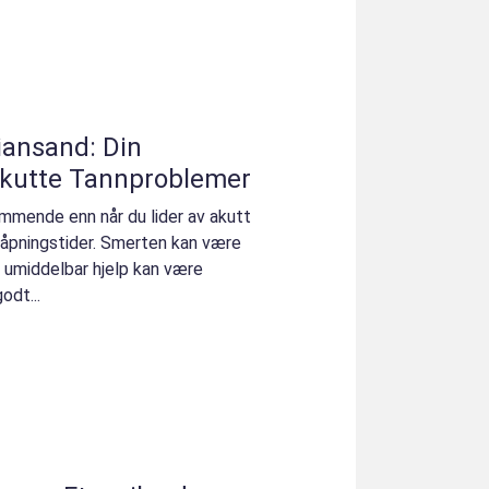
iansand: Din
Akutte Tannproblemer
mmende enn når du lider av akutt
åpningstider. Smerten kan være
 umiddelbar hjelp kan være
godt...