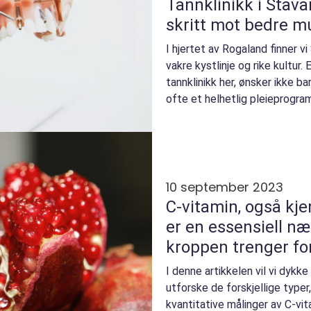
Tannklinikk i Stava
skritt mot bedre 
I hjertet av Rogaland finner vi
vakre kystlinje og rike kultur
tannklinikk her, ønsker ikke ba
ofte et helhetlig pleieprogram
10 september 2023
C-vitamin, også kje
er en essensiell n
kroppen trenger fo
helse
I denne artikkelen vil vi dykk
utforske de forskjellige typer
kvantitative målinger av C-vi