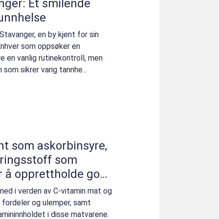
nger: Et smilende
munnhelse
 Stavanger, en by kjent for sin
. Enhver som oppsøker en
re en vanlig rutinekontroll, men
 som sikrer varig tannhe...
nt som askorbinsyre,
æringsstoff som
r å opprettholde god
e ned i verden av C-vitamin mat og
, fordeler og ulemper, samt
tamininnholdet i disse matvarene.