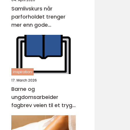
Samlivskurs når
parforholdet trenger
mer enn gode
intensjoner
inspiration
17. March 2026
Barne og
ungdomsarbeider
fagbrev veien til et trygt
og viktig yrke