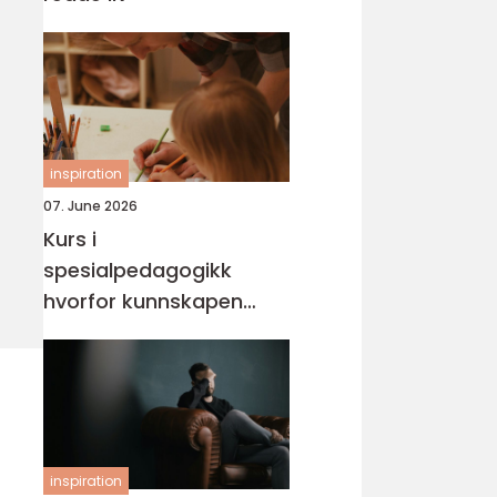
inspiration
07. June 2026
Kurs i
spesialpedagogikk
hvorfor kunnskapen
trengs mer enn noen
gang
inspiration