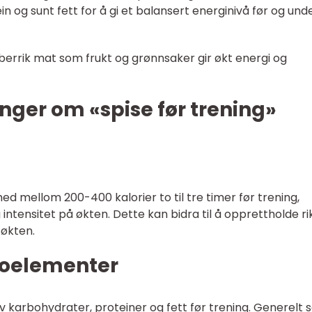
n og sunt fett for å gi et balansert energinivå før og und
fiberrik mat som frukt og grønnsaker gir økt energi og
nger om «spise før trening»
ed mellom 200-400 kalorier to til tre timer før trening,
intensitet på økten. Dette kan bidra til å opprettholde ri
søkten.
roelementer
av karbohydrater, proteiner og fett før trening. Generelt s