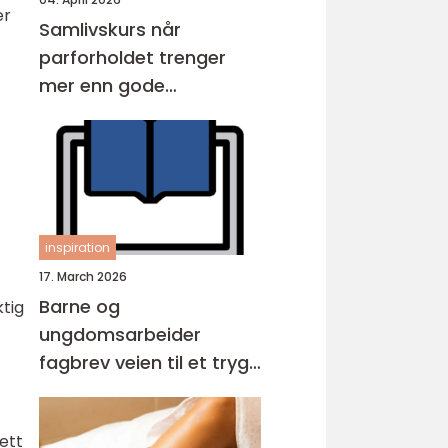
er
Samlivskurs når
parforholdet trenger
mer enn gode
intensjoner
inspiration
17. March 2026
Barne og
ktig
ungdomsarbeider
fagbrev veien til et trygt
og viktig yrke
ett