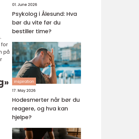
01. June 2026
Psykolog i Ålesund: Hva
bør du vite før du
bestiller time?
.
 for
n på
r
g»
inspiration
17. May 2026
Hodesmerter når bør du
reagere, og hva kan
hjelpe?