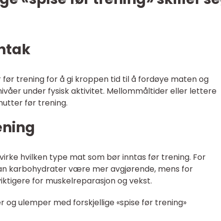
nntak
r før trening for å gi kroppen tid til å fordøye maten og
våer under fysisk aktivitet. Mellommåltider eller lettere
utter før trening.
rening
irke hvilken type mat som bør inntas før trening. For
kan karbohydrater være mer avgjørende, mens for
iktigere for muskelreparasjon og vekst.
 og ulemper med forskjellige «spise før trening»