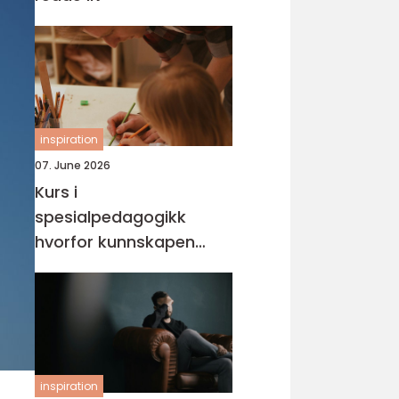
inspiration
07. June 2026
Kurs i
spesialpedagogikk
hvorfor kunnskapen
trengs mer enn noen
gang
inspiration