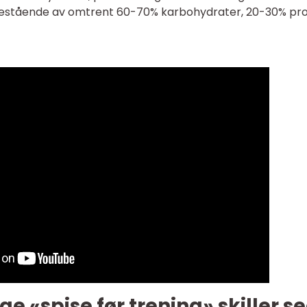
 bestående av omtrent 60-70% karbohydrater, 20-30% pro
ge «spise før trening» skiller s