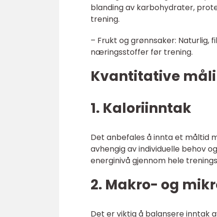
blanding av karbohydrater, protei
trening.
– Frukt og grønnsaker: Naturlig, 
næringsstoffer før trening.
Kvantitative måli
1. Kaloriinntak
Det anbefales å innta et måltid m
avhengig av individuelle behov og 
energinivå gjennom hele trening
2. Makro- og mik
Det er viktig å balansere inntak 