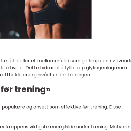
a et måltid eller et mellommåltid som gir kroppen nødvend
k aktivitet. Dette bidrar til å fylle opp glykogenlagrene i
prettholde energinivået under treningen.
 før trening»
r populære og ansett som effektive før trening. Disse
r kroppens viktigste energikilde under trening. Matvare