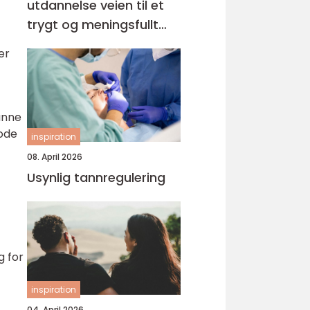
utdannelse veien til et
trygt og meningsfullt
yrke
er
unne
gode
inspiration
08. April 2026
Usynlig tannregulering
g for
inspiration
04. April 2026