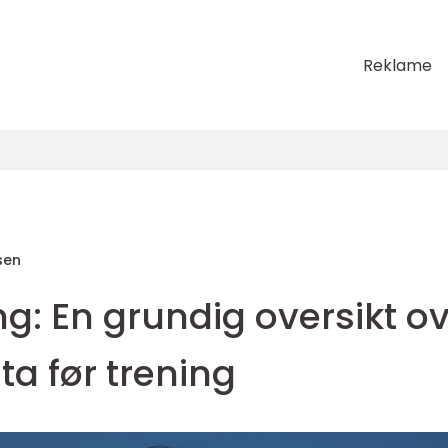
Reklame
sen
ng: En grundig oversikt o
ta før trening