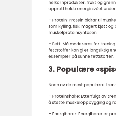
helkornprodukter, frukt og grønns
opprettholde energinivået under
– Protein: Protein bidrar til mus
som kylling, fisk, magert kjøtt og 
muskelproteinsyntesen.
– Fett: Må modereres før trenin
fettstoffer kan gi et langsiktig e
eksempler på sunne fettstoffer.
3. Populære «spis
Noen av de mest populære trenden
– Proteinshake: Etterfulgt av tre
å støtte muskeloppbygging og ras
– Energibarer: Energibarer er pr