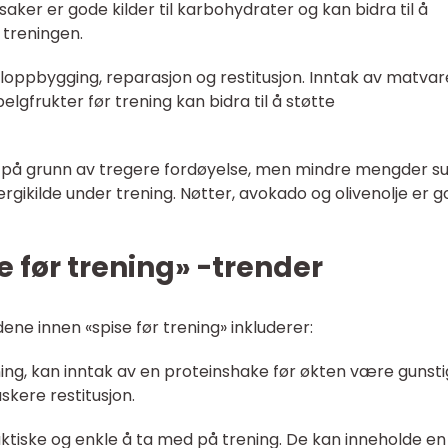
aker er gode kilder til karbohydrater og kan bidra til å
 treningen.
keloppbygging, reparasjon og restitusjon. Inntak av matvar
belgfrukter før trening kan bidra til å støtte
g på grunn av tregere fordøyelse, men mindre mengder s
nergikilde under trening. Nøtter, avokado og olivenolje er 
e før trening» -trender
e innen «spise før trening» inkluderer:
ning, kan inntak av en proteinshake før økten være gunsti
kere restitusjon.
aktiske og enkle å ta med på trening. De kan inneholde en