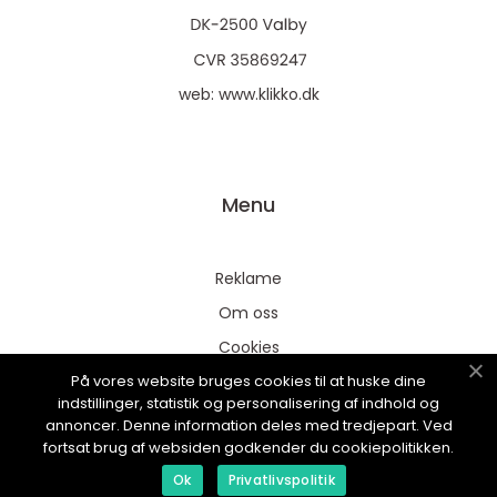
web:
www.klikko.dk
Menu
Reklame
Om oss
Cookies
På vores website bruges cookies til at huske dine
Kontakt Oss
indstillinger, statistik og personalisering af indhold og
Sitemap
annoncer. Denne information deles med tredjepart. Ved
fortsat brug af websiden godkender du cookiepolitikken.
Ok
Privatlivspolitik