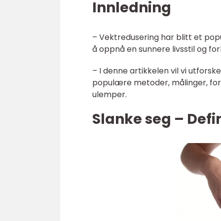
Innledning
– Vektredusering har blitt et p
å oppnå en sunnere livsstil og 
– I denne artikkelen vil vi utfors
populære metoder, målinger, fors
ulemper.
Slanke seg – Defi