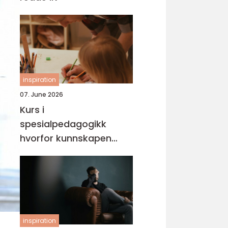
inspiration
07. June 2026
Kurs i
spesialpedagogikk
hvorfor kunnskapen
trengs mer enn noen
gang
inspiration