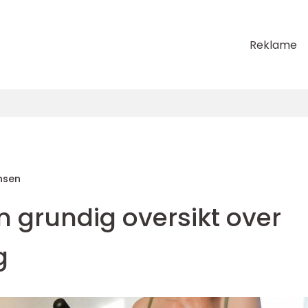
Reklame
nsen
n grundig oversikt over
g