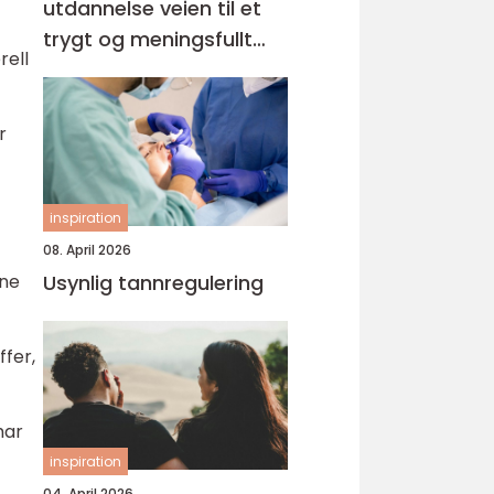
utdannelse veien til et
trygt og meningsfullt
rell
yrke
r
inspiration
08. April 2026
Usynlig tannregulering
ene
fer,
har
inspiration
04. April 2026