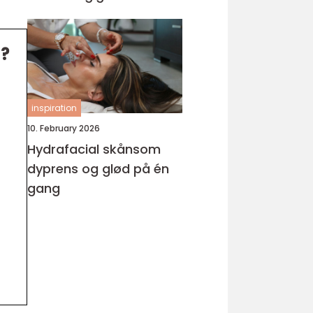
g?
inspiration
10. February 2026
Hydrafacial skånsom
dyprens og glød på én
gang