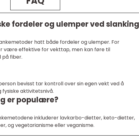
FAQ
ske fordeler og ulemper ved slankin
e slankemetoder hatt både fordeler og ulemper. For
 være effektive for vekttap, men kan føre til
på fiber.
person bevisst tar kontroll over sin egen vekt ved å
g fysiske aktivitetsnivå.
ng er populære?
kemetodene inkluderer lavkarbo-dietter, keto-dietter,
nser, og vegetarianisme eller veganisme.