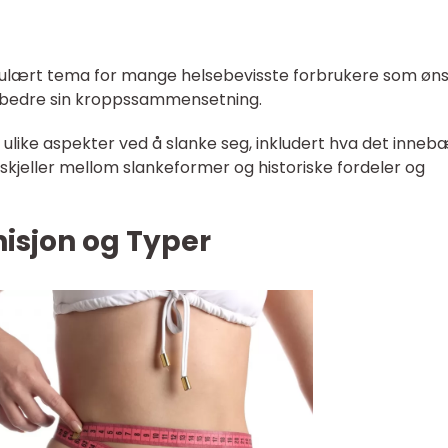
opulært tema for mange helsebevisste forbrukere som øn
forbedre sin kroppssammensetning.
ke ulike aspekter ved å slanke seg, inkludert hva det inneb
kjeller mellom slankeformer og historiske fordeler og
nisjon og Typer