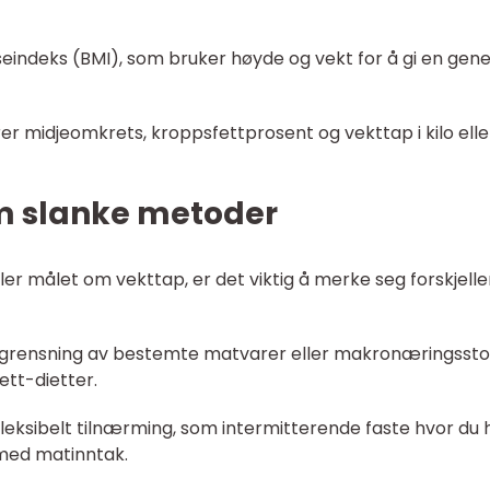
eindeks (BMI), som bruker høyde og vekt for å gi en gene
er midjeomkrets, kroppsfettprosent og vekttap i kilo elle
om slanke metoder
er målet om vekttap, er det viktig å merke seg forskjell
grensning av bestemte matvarer eller makronæringsstof
ett-dietter.
eksibelt tilnærming, som intermitterende faste hvor du 
med matinntak.