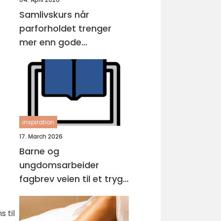
Samlivskurs når
parforholdet trenger
mer enn gode
intensjoner
inspiration
17. March 2026
Barne og
ungdomsarbeider
fagbrev veien til et trygt
og viktig yrke
 til