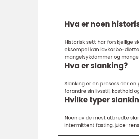
Hva er noen histori
Historisk sett har forskjellig
eksempel kan lavkarbo-dietter
mangelsykdommer og mangel 
Hva er slanking?
Slanking er en prosess der en 
forandre sin livsstil, kosthold o
Hvilke typer slanki
Noen av de mest utbredte slan
intermittent fasting, juice-re