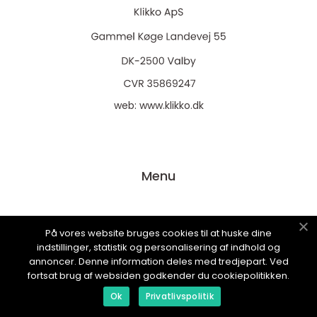
web:
www.klikko.dk
Menu
Reklame
På vores website bruges cookies til at huske dine
Om oss
indstillinger, statistik og personalisering af indhold og
annoncer. Denne information deles med tredjepart. Ved
Cookies
fortsat brug af websiden godkender du cookiepolitikken.
Kontakt Oss
Ok
Privatlivspolitik
Sitemap