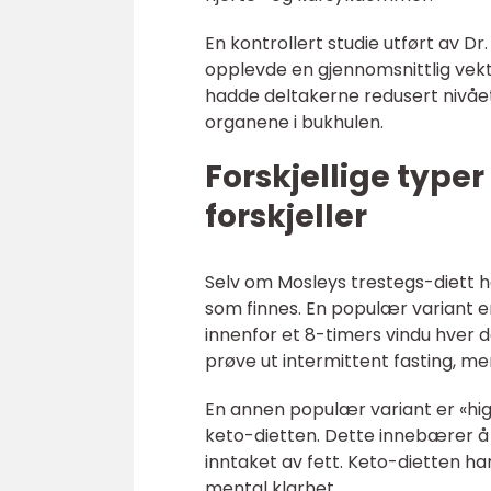
En kontrollert studie utført av Dr
opplevde en gjennomsnittlig vektr
hadde deltakerne redusert nivået 
organene i bukhulen.
Forskjellige type
forskjeller
Selv om Mosleys trestegs-diett h
som finnes. En populær variant er
innenfor et 8-timers vindu hver d
prøve ut intermittent fasting, me
En annen populær variant er «hig
keto-dietten. Dette innebærer å
inntaket av fett. Keto-dietten har
mental klarhet.