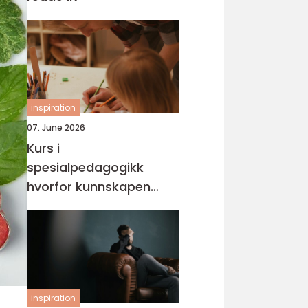
inspiration
07. June 2026
Kurs i
spesialpedagogikk
hvorfor kunnskapen
trengs mer enn noen
gang
inspiration