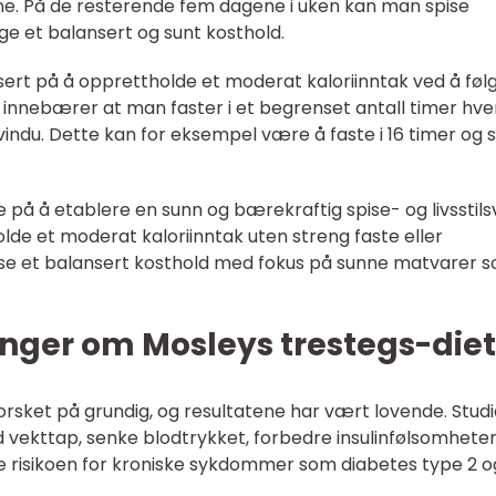
ene. På de resterende fem dagene i uken kan man spise
ge et balansert og sunt kosthold.
usert på å opprettholde et moderat kaloriinntak ved å føl
 innebærer at man faster i et begrenset antall timer hve
svindu. Dette kan for eksempel være å faste i 16 timer og 
kte på å etablere en sunn og bærekraftig spise- og livsstil
lde et moderat kaloriinntak uten streng faste eller
pise et balansert kosthold med fokus på sunne matvarer 
nger om Mosleys trestegs-diet
forsket på grundig, og resultatene har vært lovende. Studi
d vekttap, senke blodtrykket, forbedre insulinfølsomheten
e risikoen for kroniske sykdommer som diabetes type 2 o