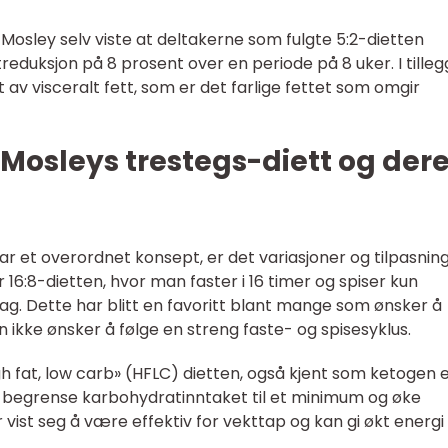
. Mosley selv viste at deltakerne som fulgte 5:2-dietten
eduksjon på 8 prosent over en periode på 8 uker. I tilleg
av visceralt fett, som er det farlige fettet som omgir
r Mosleys trestegs-diett og der
ar et overordnet konsept, er det variasjoner og tilpasnin
 16:8-dietten, hvor man faster i 16 timer og spiser kun
ag. Dette har blitt en favoritt blant mange som ønsker å
n ikke ønsker å følge en streng faste- og spisesyklus.
h fat, low carb» (HFLC) dietten, også kjent som ketogen e
 begrense karbohydratinntaket til et minimum og øke
 vist seg å være effektiv for vekttap og kan gi økt energi