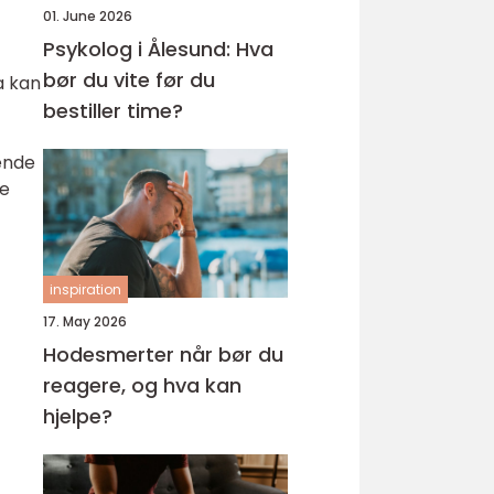
01. June 2026
Psykolog i Ålesund: Hva
bør du vite før du
a kan
bestiller time?
tende
ke
inspiration
17. May 2026
Hodesmerter når bør du
reagere, og hva kan
hjelpe?