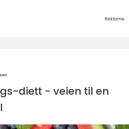
Reklame
sen
s-diett - veien til en
l