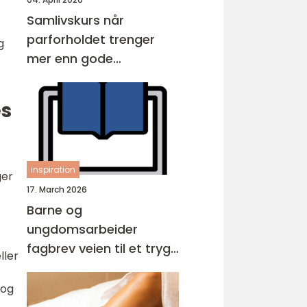
Samlivskurs når
parforholdet trenger
g
mer enn gode
intensjoner
es
inspiration
ger
17. March 2026
Barne og
ungdomsarbeider
fagbrev veien til et trygt
ller
og viktig yrke
 og