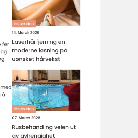
inspiration
14. March 2026
Laserhårfjerning en
 før
moderne løsning på
 og
uønsket hårvekst
og
g med
g å
inspiration
07. March 2026
Rusbehandling veien ut
av avhengighet