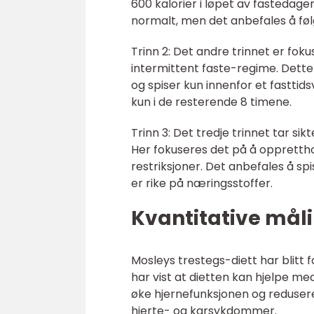
600 kalorier i løpet av fastedag
normalt, men det anbefales å føl
Trinn 2: Det andre trinnet er fok
intermittent faste-regime. Dette
og spiser kun innenfor et fasttid
kun i de resterende 8 timene.
Trinn 3: Det tredje trinnet tar si
Her fokuseres det på å opprettho
restriksjoner. Det anbefales å s
er rike på næringsstoffer.
Kvantitative måli
Mosleys trestegs-diett har blitt 
har vist at dietten kan hjelpe me
øke hjernefunksjonen og reduser
hjerte- og karsykdommer.