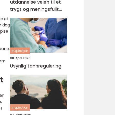
utdannelse veien til et
trygt og meningsfullt
yrke
ge et
r dag
spise
svane.
inspiration
08. April 2026
som
Usynlig tannregulering
t
er
,
g
inspiration
04. April 2026