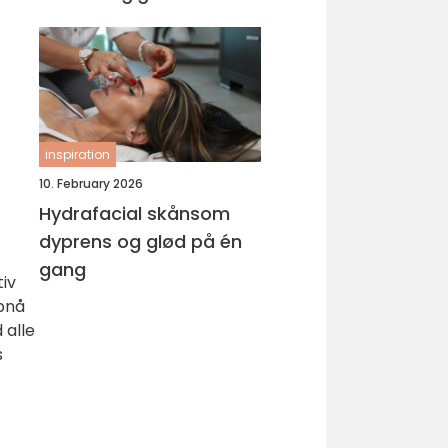
inspiration
10. February 2026
Hydrafacial skånsom
dyprens og glød på én
gang
iv
ppnå
 alle
s