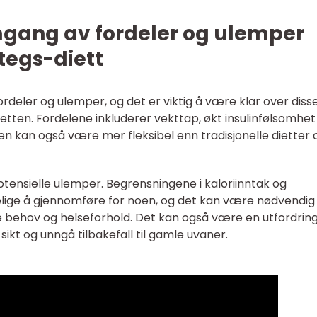
mgang av fordeler og ulemper
tegs-diett
ordeler og ulemper, og det er viktig å være klar over disse
tten. Fordelene inkluderer vekttap, økt insulinfølsomhet
ten kan også være mer fleksibel enn tradisjonelle dietter 
otensielle ulemper. Begrensningene i kaloriinntak og
lige å gjennomføre for noen, og det kan være nødvendi
le behov og helseforhold. Det kan også være en utfordrin
ikt og unngå tilbakefall til gamle uvaner.