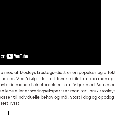
e med at Mosleys trestegs-diett er en populær og effekt
helsen. Ved å følge de tre trinnene i dietten kan man o
 og nyte de mange helsefordelene som følger med. Som med
e en lege eller ernæringsekspert før man tar i bruk Mosley
passer til individuelle behov og mål. Start i dag og oppdag
rt livsstil!