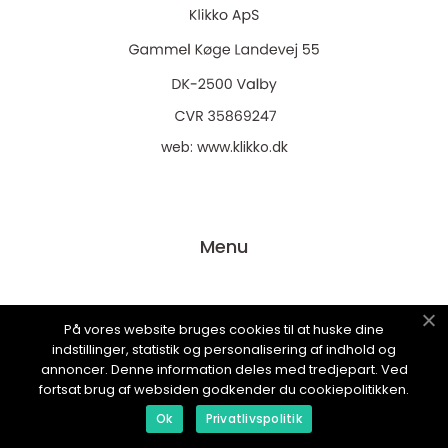
web:
www.klikko.dk
Menu
Reklame
På vores website bruges cookies til at huske dine
Om oss
indstillinger, statistik og personalisering af indhold og
annoncer. Denne information deles med tredjepart. Ved
Cookies
fortsat brug af websiden godkender du cookiepolitikken.
Kontakt Oss
Ok
Privatlivspolitik
Sitemap