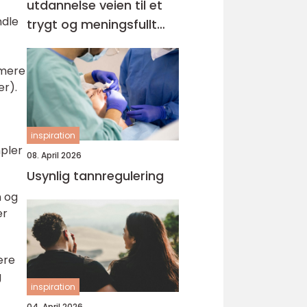
utdannelse veien til et
ndle
trygt og meningsfullt
yrke
mmere
er).
inspiration
pler
08. April 2026
Usynlig tannregulering
n og
er
ære
g
inspiration
04. April 2026