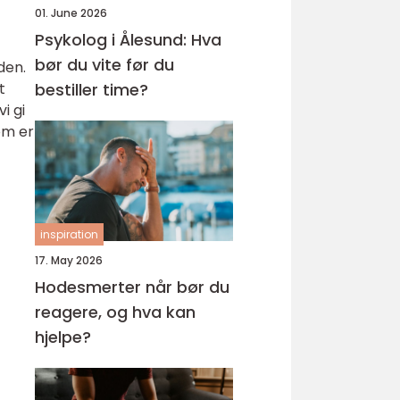
01. June 2026
Psykolog i Ålesund: Hva
bør du vite før du
den.
t
bestiller time?
i gi
om er
inspiration
17. May 2026
Hodesmerter når bør du
reagere, og hva kan
hjelpe?