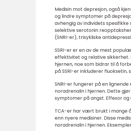
Medisin mot depresjon, også kjen
og lindre symptomer på depresjon
avhengig av individets spesifikke
selektive serotonin reopptaksh
(SNRI-er), trisykliske antidepre
SSRI-er er en av de mest populæ
effektivitet og relative sikkerhe
hjernen, noe som bidrar til å f
på SSRI-er inkluderer fluoksetin, 
SNRI-er fungerer på en lignend
noradrenalin i hjernen. Dette gjø
symptomer på angst. Effexor og
TCA-er har vært brukt i mange år
enn nyere medisiner. Disse medis
noradrenalin i hjernen. Eksempler