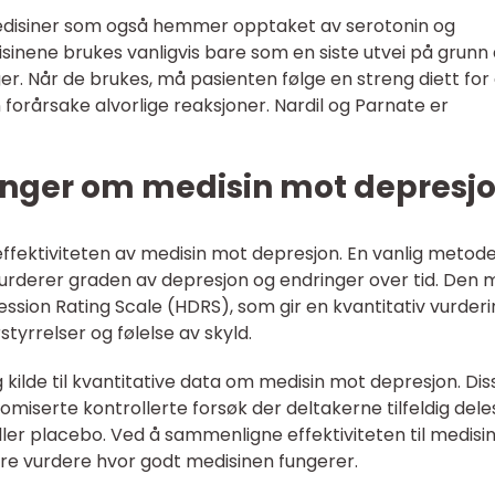
edisiner som også hemmer opptaket av serotonin og
isinene brukes vanligvis bare som en siste utvei på grunn
ger. Når de brukes, må pasienten følge en streng diett for
orårsake alvorlige reaksjoner. Nardil og Parnate er
inger om medisin mot depresj
effektiviteten av medisin mot depresjon. En vanlig metode
urderer graden av depresjon og endringer over tid. Den 
ssion Rating Scale (HDRS), som gir en kvantitativ vurderi
yrrelser og følelse av skyld.
ktig kilde til kvantitative data om medisin mot depresjon. Dis
omiserte kontrollerte forsøk der deltakerne tilfeldig deles
er placebo. Ved å sammenligne effektiviteten til medisi
e vurdere hvor godt medisinen fungerer.