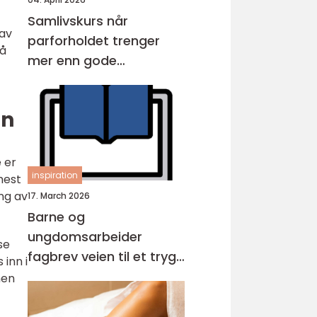
Samlivskurs når
 av
parforholdet trenger
 å
mer enn gode
intensjoner
on
 er
inspiration
mest
ng av
17. March 2026
Barne og
ungdomsarbeider
se
fagbrev veien til et trygt
 inn i
og viktig yrke
nen