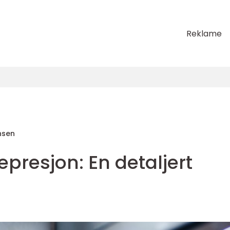
Reklame
nsen
presjon: En detaljert