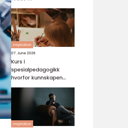
inspiration
07. June 2026
Kurs i
spesialpedagogikk
hvorfor kunnskapen
trengs mer enn noen
gang
inspiration