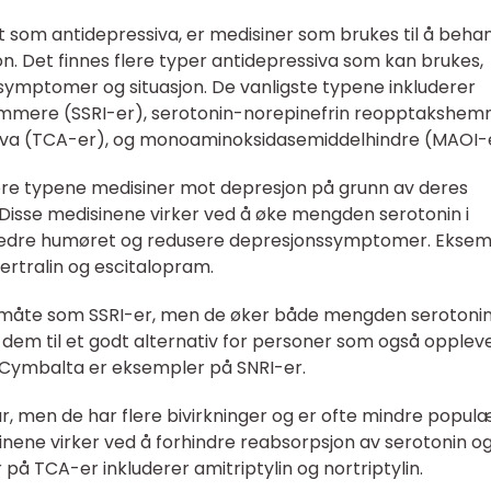
t som antidepressiva, er medisiner som brukes til å beha
. Det finnes flere typer antidepressiva som kan brukes,
 symptomer og situasjon. De vanligste typene inkluderer
emmere (SSRI-er), serotonin-norepinefrin reopptakshe
ssiva (TCA-er), og monoaminoksidasemiddelhindre (MAOI-
re typene medisiner mot depresjon på grunn av deres
t. Disse medisinene virker ved å øke mengden serotonin i
orbedre humøret og redusere depresjonssymptomer. Eksem
sertralin og escitalopram.
e måte som SSRI-er, men de øker både mengden serotoni
r dem til et godt alternativ for personer som også opplev
 Cymbalta er eksempler på SNRI-er.
, men de har flere bivirkninger og er ofte mindre popul
inene virker ved å forhindre reabsorpsjon av serotonin o
 på TCA-er inkluderer amitriptylin og nortriptylin.