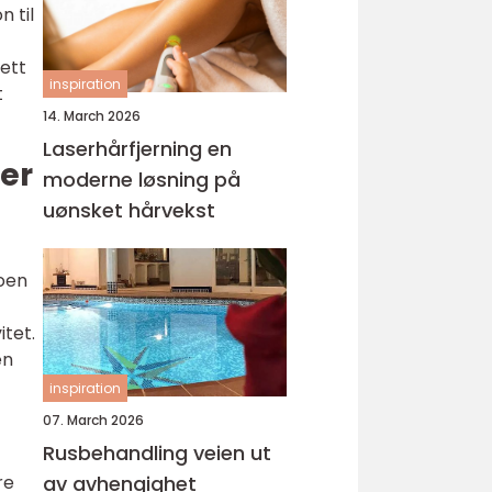
 til
tett
inspiration
t
14. March 2026
Laserhårfjerning en
ler
moderne løsning på
uønsket hårvekst
noen
itet.
en
inspiration
07. March 2026
Rusbehandling veien ut
re
av avhengighet