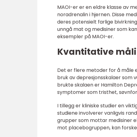
MAOI-er er en eldre klasse av m
noradrenalin i hjernen. Disse med
deres potensielt farlige bivirknin
unngå mat og medisiner som kan f
eksempler på MAOI-er.
Kvantitative mål
Det er flere metoder for å måle 
bruk av depresjonsskalaer som v
brukte skalaen er Hamilton Depre
symptomer som tristhet, søvnforst
I tillegg er kliniske studier en vi
studiene involverer vanligvis rand
grupper som mottar medisiner ell
mot placebogruppen, kan forsker