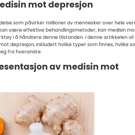
medisin mot depresjon
lidelse som påvirker millioner av mennesker over hele ver
r kan være effektive behandlingsmetoder, kan medisin mo
tøy i å håndtere denne tilstanden. I denne artikkelen vil v
mot depresjon, inkludert hvilke typer som finnes, hvilke s
seg fra hverandre.
esentasjon av medisin mot