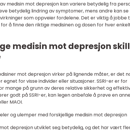
av medisin mot depresjon kan variere betydelig fra person
eve betydelig lindring av symptomer, mens andre kan se
virkninger som oppveier fordelene. Det er viktig å jobbe 
 for å finne den riktige medisinen og dosen for hver enkel
ige medisin mot depresjon skil
e
edisiner mot depresjon virker på lignende måter, er det 
egnet for visse individer eller situasjoner. SSRI-er er for
r mange på grunn av deres relative sikkerhet og effektiv
erer godt på SSRI-er, kan legen anbefale å prøve en ann
ller MAOI.
eler og ulemper med forskjellige medisin mot depresjon
ot depresjon utviklet seg betydelig, og det har vært fle