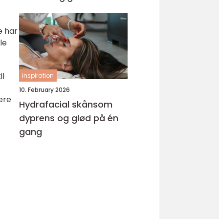
e har
le
il
inspiration
10. February 2026
tere
Hydrafacial skånsom
dyprens og glød på én
gang