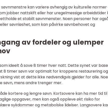
t søvnmønstre kan variere avhengig av kulturelle normer
 som jobber nattskift eller har uregelmessige arbeidstider
ettholde et stabilt søvnmønster. Noen personer har ogs
eller søvnløshet, som kan påvirke søvnbehovet og
mgang av fordeler og ulemper
hov
om ideelt å sove 8 timer hver natt. Dette synet var base
 8 timer søvn var optimalt for kroppens restaurering og
rskning vist at dette ikke nødvendigvis gjelder for alle. No
e søvn, mens andre trenger mer.
åde kortere og lengre søvn. Kortsovere kan ha mer tid til
aglige oppgaver, men kan også oppleve økt risiko for
lære sykdommer og metabolske lidelser. Langsovere ka