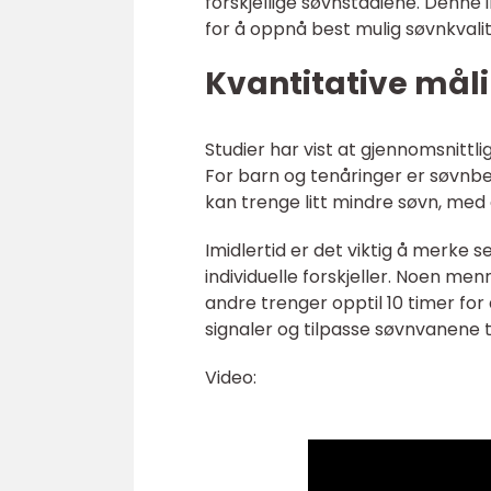
forskjellige søvnstadiene. Denne
for å oppnå best mulig søvnkvalit
Kvantitative mål
Studier har vist at gjennomsnittl
For barn og tenåringer er søvnbe
kan trenge litt mindre søvn, med
Imidlertid er det viktig å merke 
individuelle forskjeller. Noen me
andre trenger opptil 10 timer for 
signaler og tilpasse søvnvanene ti
Video: