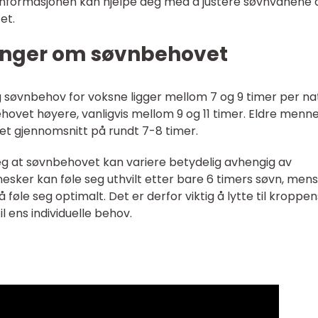
 informasjonen kan hjelpe deg med å justere søvnvanene 
et.
inger om søvnbehovet
ig søvnbehov for voksne ligger mellom 7 og 9 timer per nat
hovet høyere, vanligvis mellom 9 og 11 timer. Eldre menn
 et gjennomsnitt på rundt 7-8 timer.
seg at søvnbehovet kan variere betydelig avhengig av
nnesker kan føle seg uthvilt etter bare 6 timers søvn, mens
å føle seg optimalt. Det er derfor viktig å lytte til kroppen
l ens individuelle behov.