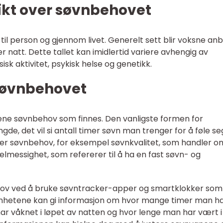
ikt over søvnbehovet
il person og gjennom livet. Generelt sett blir voksne anb
r natt. Dette tallet kan imidlertid variere avhengig av
sisk aktivitet, psykisk helse og genetikk.
søvnbehovet
ypene søvnbehov som finnes. Den vanligste formen for
e, det vil si antall timer søvn man trenger for å føle se
yper søvnbehov, for eksempel søvnkvalitet, som handler o
lmessighet, som refererer til å ha en fast søvn- og
ov ved å bruke søvntracker-apper og smartklokker som
enhetene kan gi informasjon om hvor mange timer man h
r våknet i løpet av natten og hvor lenge man har vært i