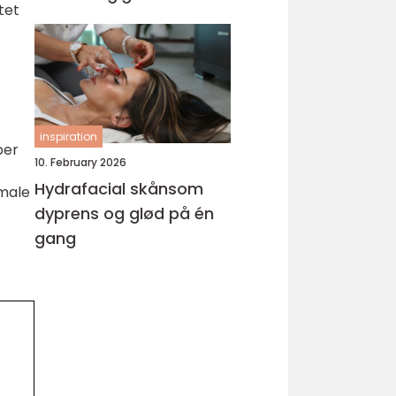
tet
inspiration
per
10. February 2026
Hydrafacial skånsom
imale
dyprens og glød på én
gang