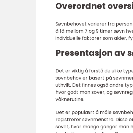
Overordnet overs
Søvnbehovet varierer fra person t
å få mellom 7 og 9 timer søvn hve
individuelle faktorer som alder, fy
Presentasjon av 
Det er viktig å forstå de ulike t
søvnbehov er basert på søvnmengd
uthvilt. Det finnes også andre t
hvor godt man sover, og søvnrege
våknerutine.
Det er populært å måle søvnbeh
registrerer søvnmønstre. Disse 
sovet, hvor mange ganger man ha