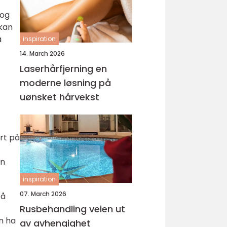
 og
 kan
å
inspiration
14. March 2026
Laserhårfjerning en
moderne løsning på
uønsket hårvekst
rt på
en
inspiration
07. March 2026
 å
Rusbehandling veien ut
n ha
av avhengighet