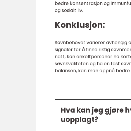
bedre konsentrasjon og immunfun
og sosialt liv.
Konklusjon:
Søvnbehovet varierer avhengig av i
signaler for å finne riktig søvn
natt, kan enkeltpersoner ha korte
søvnkvaliteten og ha en fast søvn
balansen, kan man oppnå bedre he
Hva kan jeg gjøre hv
uopplagt?