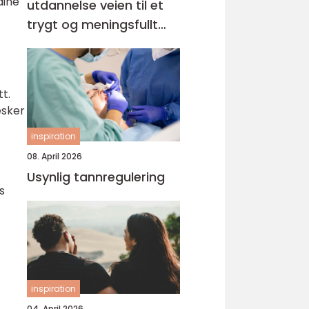
dine
utdannelse veien til et
trygt og meningsfullt
yrke
t.
esker
inspiration
08. April 2026
Usynlig tannregulering
s
inspiration
04. April 2026