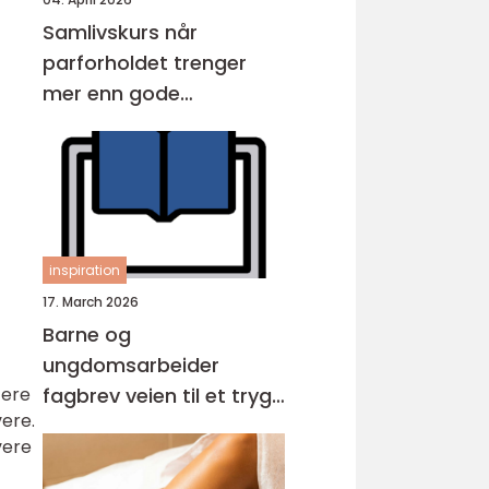
Samlivskurs når
parforholdet trenger
mer enn gode
intensjoner
inspiration
17. March 2026
Barne og
ungdomsarbeider
fagbrev veien til et trygt
tere
ere.
og viktig yrke
vere