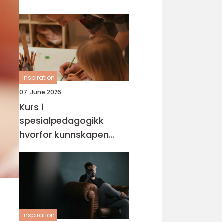
inspiration
07. June 2026
Kurs i
spesialpedagogikk
hvorfor kunnskapen
trengs mer enn noen
gang
inspiration