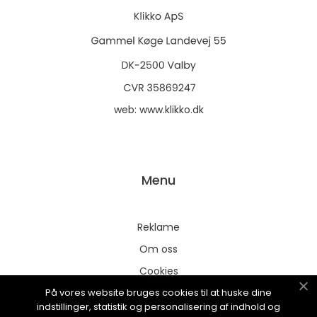
web:
www.klikko.dk
Menu
Reklame
Om oss
Cookies
På vores website bruges cookies til at huske dine
Kontakt Oss
indstillinger, statistik og personalisering af indhold og
Sitemap