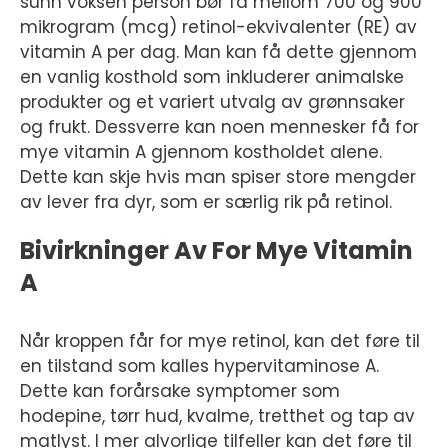
sunn voksen person bør få mellom 700 og 900
mikrogram (mcg) retinol-ekvivalenter (RE) av
vitamin A per dag. Man kan få dette gjennom
en vanlig kosthold som inkluderer animalske
produkter og et variert utvalg av grønnsaker
og frukt. Dessverre kan noen mennesker få for
mye vitamin A gjennom kostholdet alene.
Dette kan skje hvis man spiser store mengder
av lever fra dyr, som er særlig rik på retinol.
Bivirkninger Av For Mye Vitamin
A
Når kroppen får for mye retinol, kan det føre til
en tilstand som kalles hypervitaminose A.
Dette kan forårsake symptomer som
hodepine, tørr hud, kvalme, tretthet og tap av
matlyst. I mer alvorlige tilfeller kan det føre til