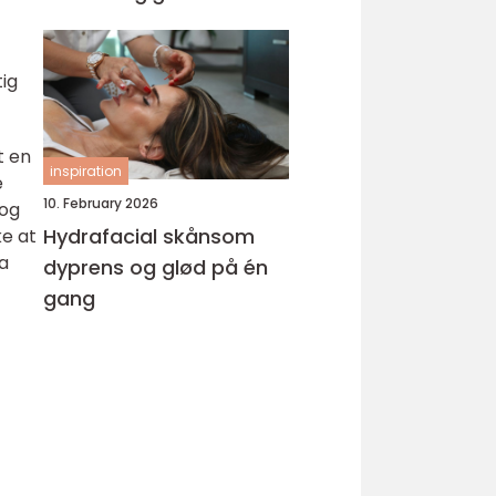
tig
t en
inspiration
e
10. February 2026
 og
Hydrafacial skånsom
ke at
a
dyprens og glød på én
gang