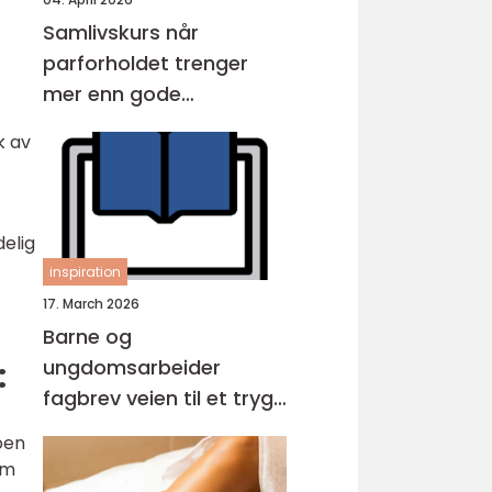
Samlivskurs når
parforholdet trenger
mer enn gode
intensjoner
k av
delig
inspiration
17. March 2026
Barne og
ungdomsarbeider
:
fagbrev veien til et trygt
og viktig yrke
oen
om