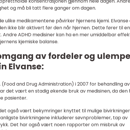
å opprettholde konsentrasjonen gjennom hele dagen. Andr
ghet og må bli tatt flere ganger om dagen.
 de ulike medikamentene påvirker hjernens kjemi. Elvanse 
 ikke blir aktivert før den når hjernen. Dette fører til en
t. Andre ADHD medisiner kan ha en mer umiddelbar effekt
hjernens kjemiske balanse.
nnomgang av fordeler og ulempe
n Elvanse:
A (Food and Drug Administration) i 2007 for behandling av
ar det vært en stadig økende bruk av medisinen, da den 
e pasienter.
t også vært bekymringer knyttet til mulige bivirkninger
vanligste bivirkningene inkluderer søvnproblemer, tap av
odtrykk. Det har også vært noen rapporter om misbruk av