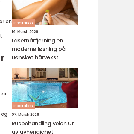
e
er en
inspiration
14. March 2026
,
Laserhårfjerning en
moderne løsning på
r
uønsket hårvekst
har
inspiration
 og
07. March 2026
Rusbehandling veien ut
av avhengighet