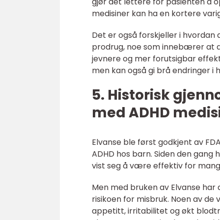
gjør det lettere for pasienten 
medisiner kan ha en kortere vari
Det er også forskjeller i hvordan
prodrug, noe som innebærer at den
jevnere og mer forutsigbar effek
men kan også gi brå endringer i 
5. Historisk gje
med ADHD medisi
Elvanse ble først godkjent av FD
ADHD hos barn. Siden den gang h
vist seg å være effektiv for mang
Men med bruken av Elvanse har de
risikoen for misbruk. Noen av de 
appetitt, irritabilitet og økt bl