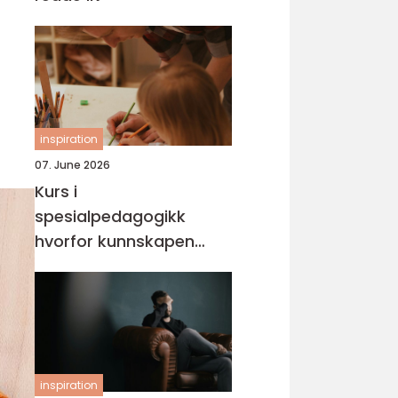
inspiration
07. June 2026
Kurs i
spesialpedagogikk
hvorfor kunnskapen
trengs mer enn noen
gang
inspiration