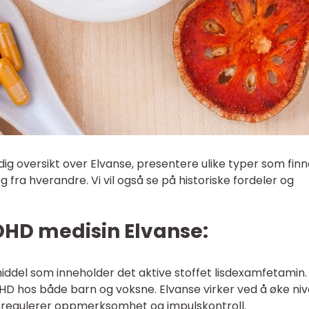
undig oversikt over Elvanse, presentere ulike typer som fin
g fra hverandre. Vi vil også se på historiske fordeler og
ADHD medisin Elvanse:
iddel som inneholder det aktive stoffet lisdexamfetamin.
HD hos både barn og voksne. Elvanse virker ved å øke ni
om regulerer oppmerksomhet og impulskontroll.