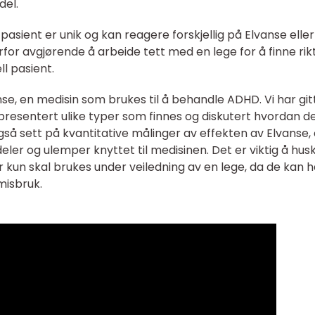
del.
pasient er unik og kan reagere forskjellig på Elvanse eller
or avgjørende å arbeide tett med en lege for å finne rik
ll pasient.
anse, en medisin som brukes til å behandle ADHD. Vi har git
 presentert ulike typer som finnes og diskutert hvordan d
også sett på kvantitative målinger av effekten av Elvanse,
rdeler og ulemper knyttet til medisinen. Det er viktig å hus
kun skal brukes under veiledning av en lege, da de kan h
misbruk.