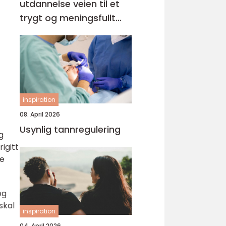
utdannelse veien til et
trygt og meningsfullt
yrke
inspiration
08. April 2026
Usynlig tannregulering
g
igitt
de
og
skal
inspiration
04. April 2026