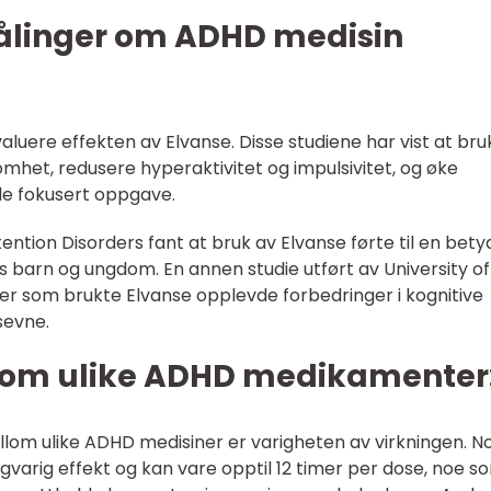
målinger om ADHD medisin
evaluere effekten av Elvanse. Disse studiene har vist at bru
het, redusere hyperaktivitet og impulsivitet, og øke
de fokusert oppgave.
ttention Disorders fant at bruk av Elvanse førte til en bety
barn og ungdom. En annen studie utført av University of
ter som brukte Elvanse opplevde forbedringer i kognitive
sevne.
ellom ulike ADHD medikamenter
ellom ulike ADHD medisiner er varigheten av virkningen. N
ngvarig effekt og kan vare opptil 12 timer per dose, noe s