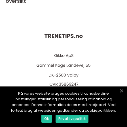
oversikt
TRENETIPS.
no
web:
www.klikko.dk
På vores website bruges cookies til at huske dine
indstillinger, statistik og personalisering af indhold og
annoncer. Denne information deles med tredjepart. Ved
fortsat brug af websiden godkender du cookiepolitikken.
Ok
Privatlivspolitik
Menu